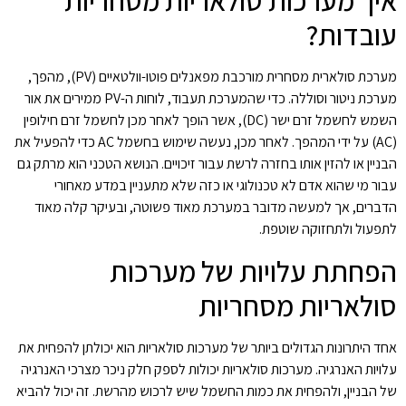
איך מערכות סולאריות מסחריות
עובדות?
מערכת סולארית מסחרית מורכבת מפאנלים פוטו-וולטאיים (PV), מהפך,
מערכת ניטור וסוללה. כדי שהמערכת תעבוד, לוחות ה-PV ממירים את אור
השמש לחשמל זרם ישר (DC), אשר הופך לאחר מכן לחשמל זרם חילופין
(AC) על ידי המהפך. לאחר מכן, נעשה שימוש בחשמל AC כדי להפעיל את
הבניין או להזין אותו בחזרה לרשת עבור זיכויים. הנושא הטכני הוא מרתק גם
עבור מי שהוא אדם לא טכנולוגי או כזה שלא מתעניין במדע מאחורי
הדברים, אך למעשה מדובר במערכת מאוד פשוטה, ובעיקר קלה מאוד
לתפעול ולתחזוקה שוטפת.
הפחתת עלויות של מערכות
סולאריות מסחריות
אחד היתרונות הגדולים ביותר של מערכות סולאריות הוא יכולתן להפחית את
עלויות האנרגיה. מערכות סולאריות יכולות לספק חלק ניכר מצרכי האנרגיה
של הבניין, ולהפחית את כמות החשמל שיש לרכוש מהרשת. זה יכול להביא