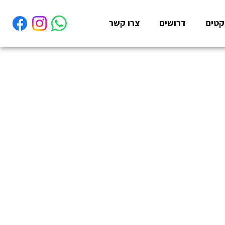
קטים
דרושים
צרו קשר