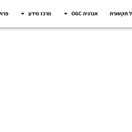
ל תקשורת
אנרגיה OGC
מרכז מידע
פרוי