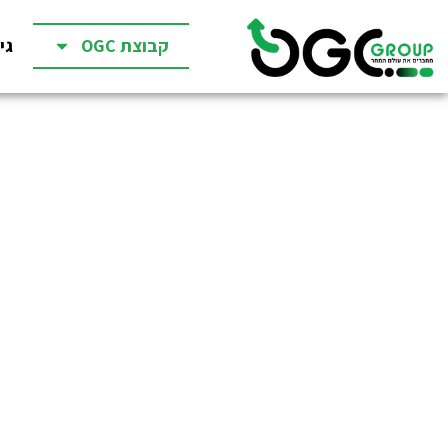
קבוצת OGC
גי