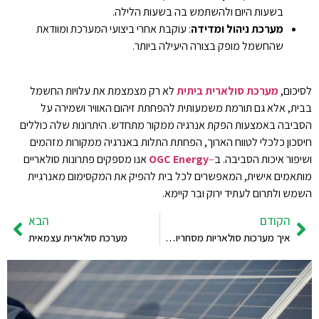
בשעות היום ולהשתמש בה בשעות הלילה.
מערכת ניהול ומדידה
: עוקבת אחרי ביצועי המערכת ומוודאת
שהחשמל מופק בצורה היעילה ביותר.
לסיכום,
מערכת סולארית ביתית
לא רק מצמצמת את עלויות החשמל
בבית, אלא גם תורמת משמעותית להפחתת זיהום האוויר ושמירה על
הסביבה באמצעות הפקת אנרגיה ממקור מתחדש. היתרונות שלה כוללים
חיסכון כלכלי לטווח הארוך, הפחתת התלות באנרגיה ממקורות מזהמים
ושיפור איכות הסביבה. ב
–
OGC Energy
אנו מספקים פתרונות סולאריים
מותאמים אישית, המאפשרים לכל בית להפיק את המקסימום מאנרגיית
השמש ולתרום לעתיד ירוק ובר קיימא.
הקודם
הבא
איך מערכות סולאריות מסחריות תורמות לצמצום עלויות החשמל לעסקים?
מערכת סולארית עצמאית